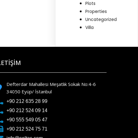
Plots
Properties
Uncategorized
Villa
LETİŞİM
Defterdar Mahallesi Meşatlık Sokak No:4-6
34050 Eyüp/ İstanbul
+90 212 635 28 99
+90 212 524 09 14
+90 555 549 05 47
+90 212 524 75 71